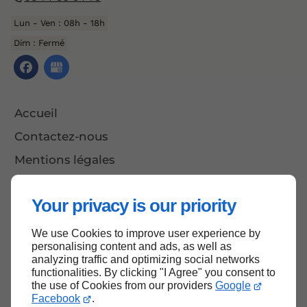
Lun - Ven : 08h - 18h
Dim : Fermé
Accueil
Contactez-nous
Mentions légales
Plan du site
Your privacy is our priority
We use Cookies to improve user experience by
Haut de page
personalising content and ads, as well as
analyzing traffic and optimizing social networks
functionalities. By clicking "I Agree" you consent to
the use of Cookies from our providers
Google
Facebook
.