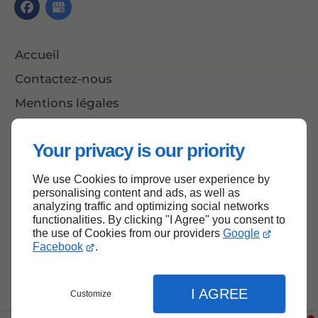
Accueil
Contactez-nous
Mentions légales
Plan du site
Your privacy is our priority
We use Cookies to improve user experience by
Haut de page
personalising content and ads, as well as
analyzing traffic and optimizing social networks
functionalities. By clicking "I Agree" you consent to
the use of Cookies from our providers
Google
Facebook
.
I AGREE
Customize