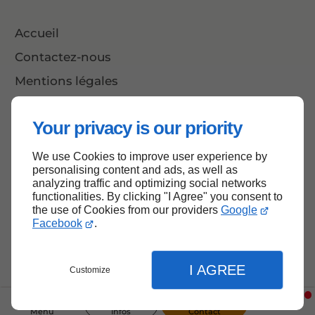
Accueil
Contactez-nous
Mentions légales
Plan du site
Your privacy is our priority
We use Cookies to improve user experience by
Haut de page
personalising content and ads, as well as
analyzing traffic and optimizing social networks
functionalities. By clicking "I Agree" you consent to
the use of Cookies from our providers
Google
Facebook
.
I AGREE
Customize
Menu
Infos
Contact